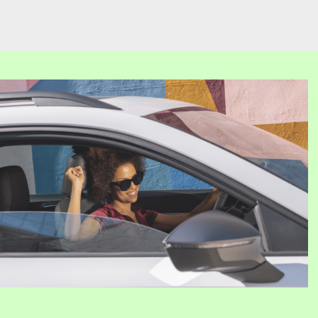
Mat­thi­as
Pan­ten
Ver­kaufs­be­ra­ter, CUP­RA Mas­ter
Mail schreiben
Anrufen
Ar­tur
Lo­resch
zer­ti­fi­zier­ter Ver­kaufs­be­ra­ter,