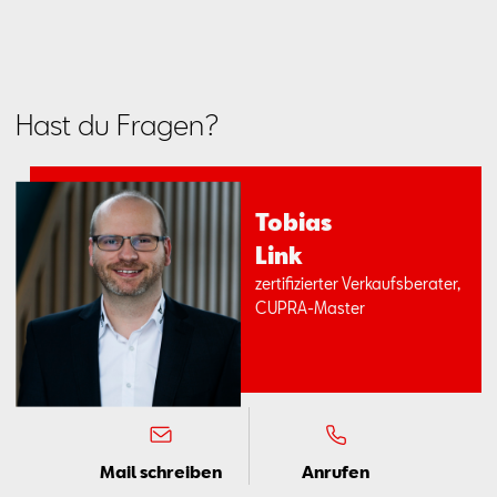
Hast du Fragen?
To­bi­as
Link
zer­ti­fi­zier­ter Ver­kaufs­be­ra­ter,
CUP­RA-Mas­ter
Mail schreiben
Anrufen