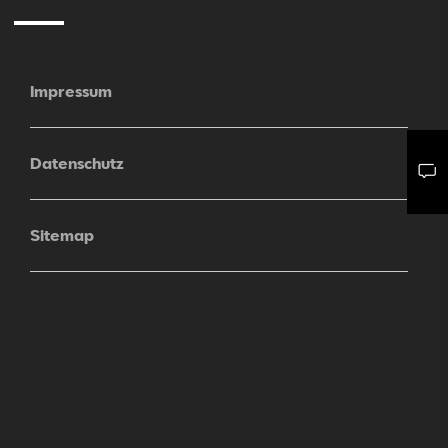
Impressum
Datenschutz
Mail schreiben
Kontaktformular
Anrufen
Sitemap
Cookie Einstellungen
Barrierefreiheit