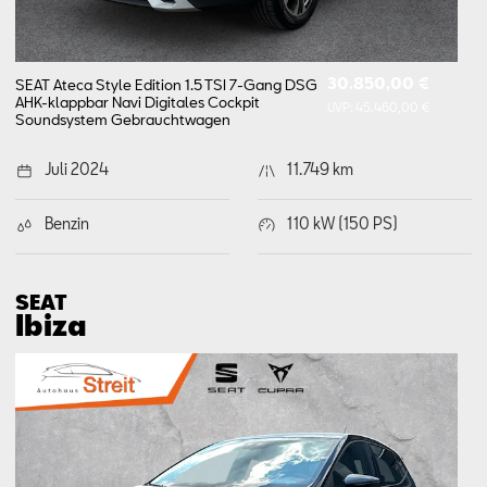
30.850,00 €
SEAT Ateca Style Edition 1.5 TSI 7-Gang DSG
AHK-klappbar Navi Digitales Cockpit
UVP:
45.460,00 €
Soundsystem
Gebrauchtwagen
Juli 2024
11.749 km
Benzin
110 kW (150 PS)
SEAT
Ibiza