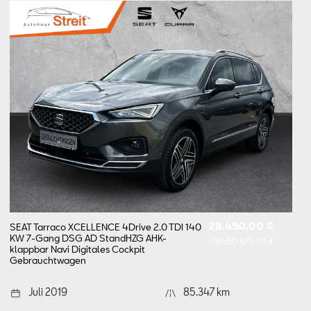
28.450,00 €
SEAT Tarraco XCELLENCE 4Drive 2.0 TDI 140
KW 7-Gang DSG AD StandHZG AHK-
UVP:
50.675,00 €
klappbar Navi Digitales Cockpit
Gebrauchtwagen
Juli 2019
85.347 km