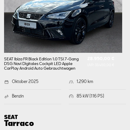
28.950,00 €
SEAT Ibiza FR Black Edition 1.0 TSI 7-Gang
DSG Navi Digitales Cockpit LED Apple
UVP:
33.450,00 €
CarPlay Android Auto
Gebrauchtwagen
Oktober 2025
1.290 km
Benzin
85 kW (116 PS)
SEAT
Tarraco