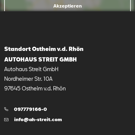
Akzeptieren
Standort Ostheim v.d. Rhön
AUTOHAUS STREIT GMBH
Autohaus Streit GmbH
Nordheimer Str.
10A
97645
Ostheim v.d. Rhön
Telefon:
097779166-0
E-
info@ah-streit.com
Mail