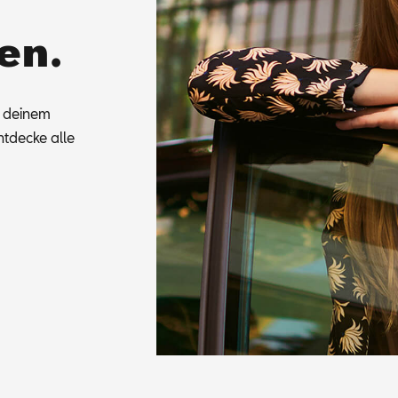
en.
u dei­nem
t­de­cke alle