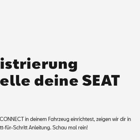
istrierung
telle deine SEAT
N­NEC­T in dei­nem Fahr­zeug ein­rich­test, zei­gen wir dir in
itt-für-Schritt An­lei­tung. Schau mal rein!