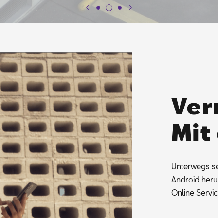
Ver
Mit
Un­ter­wegs s
An­dro­id her
On­line Ser­vi