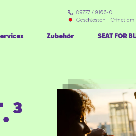
09777 / 9166-0
Geschlossen
-
Öffnet am 
ervices
Zubehör
SEAT FOR B
.³