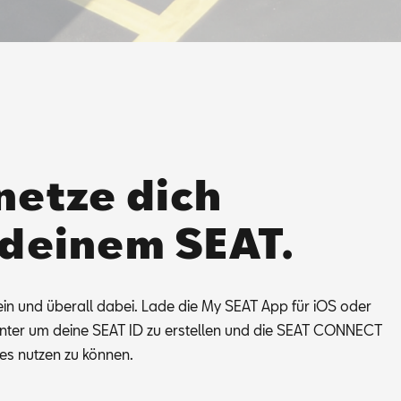
netze dich
 deinem SEAT.
ein und über­all da­bei. Lade die My SEAT App für iOS oder
­un­ter um dei­ne SEAT ID zu er­stel­len und die SEAT CON­NECT
ces nut­zen zu kön­nen.