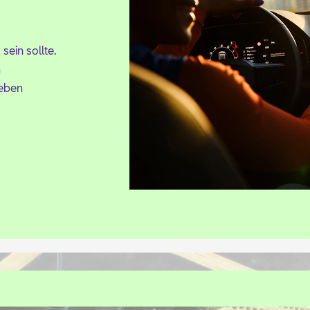
sein soll­te.
n
Le­ben