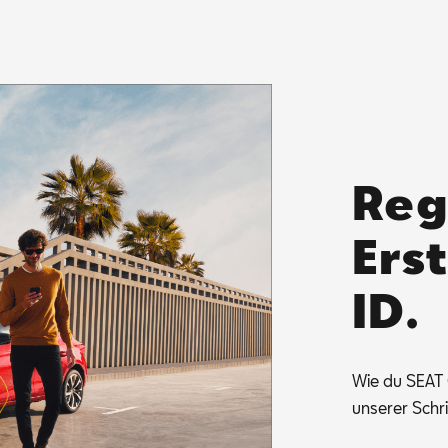
Reg
Ers
ID.
Wie du SEAT CO
un­se­rer Schr