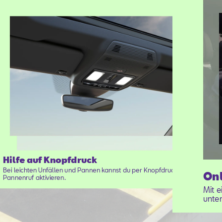
Hilfe auf Knopfdruck
Bei leichten Unfällen und Pannen kannst du per Knopfdruck den
Onl
Pannenruf aktivieren.
Mit 
unter