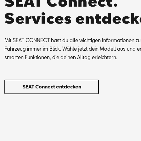
SEAT Connect.
Services entdeck
Mit SEAT CON­NECT hast du alle wich­ti­gen In­for­ma­tio­nen z
Fahr­zeug im­mer im Blick. Wäh­le jetzt dein Mo­dell aus und en
smar­ten Funk­tio­nen, die dei­nen All­tag er­leich­tern.
SEAT Connect entdecken